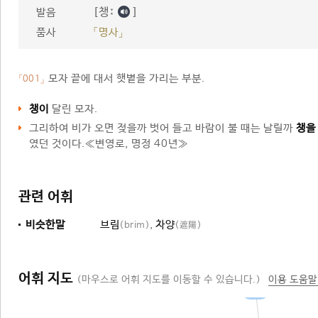
[챙ː
]
발음
품사
「명사」
모자 끝에 대서 햇볕을 가리는 부분.
「001」
챙이
달린 모자.
그리하여 비가 오면 젖을까 벗어 들고 바람이 불 때는 날릴까
챙을
였던 것이다.≪변영로, 명정 40년≫
관련 어휘
비슷한말
브림
,
차양
(brim)
(遮陽)
어휘 지도
(마우스로 어휘 지도를 이동할 수 있습니다.)
이용 도움말
부분