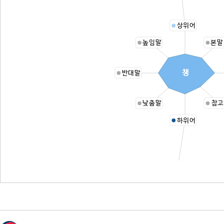
상위어
높임말
본말
챙
반대말
낮춤말
참고
하위어
모자챙