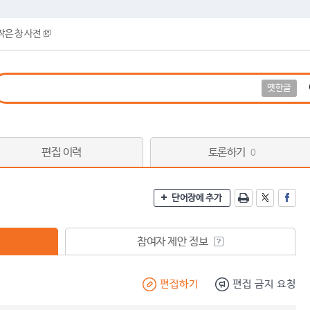
작은 창 사전
옛한글
편집 이력
토론하기
0
단어장에 추가
참여자 제안 정보
편집하기
편집 금지 요청