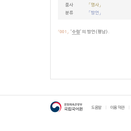
품사
「명사」
분류
「방언」
‘
수렁
’의 방언(평남).
「001」
도움말
이용 약관