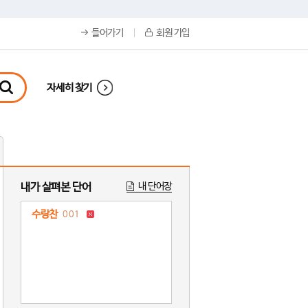
들어가기
회원 가입
자세히 찾기
내가 살펴본 단어
내 단어장
수랑찬
001