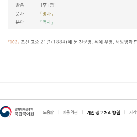
[후ː영]
발음
품사
「명사」
분야
『역사』
조선 고종 21년(1884)에 둔 친군영. 뒤에 우영, 해방영과
「002」
도움말
이용 약관
개인 정보 처리 방침
저작