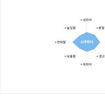
상위어
높임말
본말
시주하다
반대말
낮춤말
참고
하위어