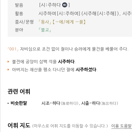
[시ː주하다
]
발음
시주하여[시ː주하여](시주해[시ː주해]), 시
활용
품사/문형
「동사」 【…에/에게 …을】
분야
『불교』
자비심으로 조건 없이 절이나 승려에게 물건을 베풀어 주다.
「001」
불전에 공양미 삼백 석을
시주하다
.
아버지는 재산을 평소 다니던 절에
시주하셨다
.
관련 어휘
비슷한말
시조-하다
,
시출-하다
(施助하다)
(施出하다)
어휘 지도
(마우스로 어휘 지도를 이동할 수 있습니다.)
이용 도움말