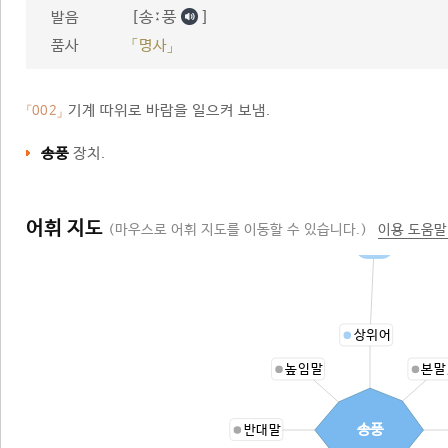
[송ː풍
]
발음
품사
「명사」
기계 따위로 바람을 일으켜 보냄.
「002」
송풍
장치.
어휘 지도
(마우스로 어휘 지도를 이동할 수 있습니다.)
이용 도움말
바람
상위어
높임말
본말
송풍
반대말