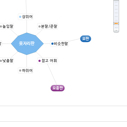
상위어
높임말
본말/준말
모판
못자리판
말
비슷한말
낮춤말
참고 어휘
하위어
모종판