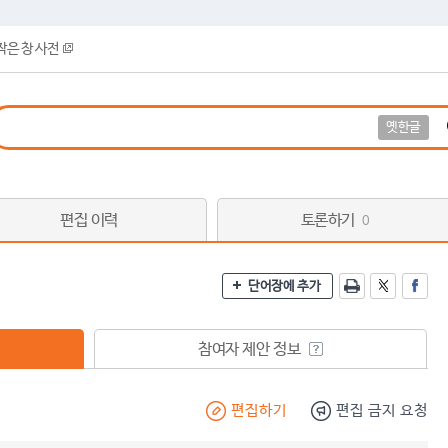
작은 창 사전
옛한글
편집 이력
토론하기
0
단어장에 추가
참여자 제안 정보
편집하기
편집 금지 요청