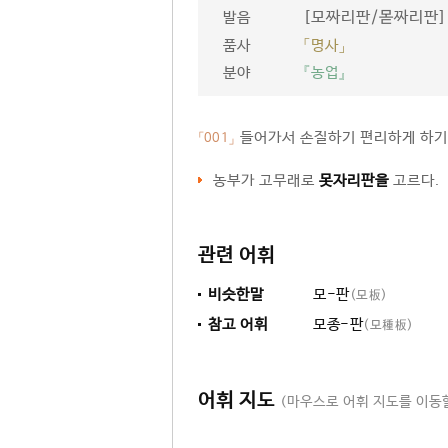
[모짜리판/몯짜리판]
발음
품사
「명사」
분야
『농업』
들어가서 손질하기 편리하게 하기
「001」
농부가 고무래로
못자리판을
고르다.
관련 어휘
비슷한말
모-판
(모板)
참고 어휘
모종-판
(모種板)
어휘 지도
(마우스로 어휘 지도를 이동할