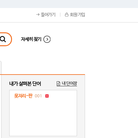
들어가기
회원 가입
자세히 찾기
내가 살펴본 단어
내 단어장
못자리-판
001