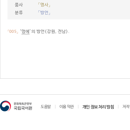
품사
「명사」
분류
「방언」
‘
멍에
’의 방언(강원, 전남).
「005」
도움말
이용 약관
개인 정보 처리 방침
저작