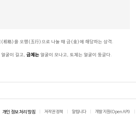
(相格)을 오행(五行)으로 나눌 때 금(金)에 해당하는 상격.
 얼굴이 길고,
금체는
얼굴이 모나고, 토체는 얼굴이 둥글다.
개인 정보 처리 방침
저작권 정책
알립니다
개발 지원(Open API)