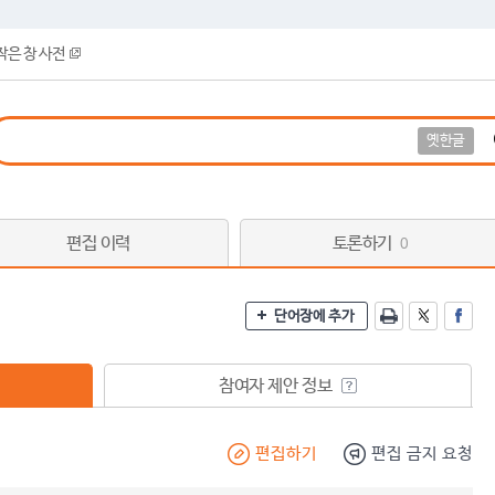
작은 창 사전
옛한글
편집 이력
토론하기
0
단어장에 추가
참여자 제안 정보
편집하기
편집 금지 요청