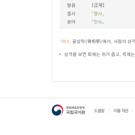
[금체]
발음
품사
「명사」
분야
『민속』
골상학(骨相學)에서, 사람의 상격
「003」
상격을 보면 화체는 위가 좁고, 목체는
도움말
이용 약관