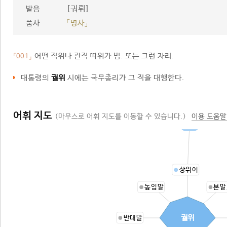
[궈뤼]
발음
품사
「명사」
어떤 직위나 관직 따위가 빔. 또는 그런 자리.
「001」
대통령의
궐위
시에는 국무총리가 그 직을 대행한다.
어휘 지도
(마우스로 어휘 지도를 이동할 수 있습니다.)
이용 도움말
자리
상위어
높임말
본말
궐위
반대말