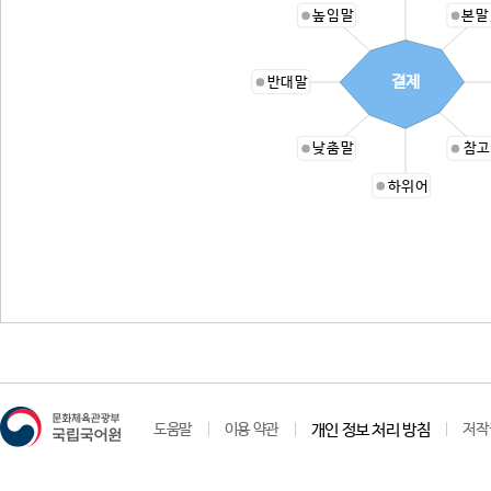
높임말
본말
결제
반대말
낮춤말
참고
하위어
도움말
이용 약관
개인 정보 처리 방침
저작