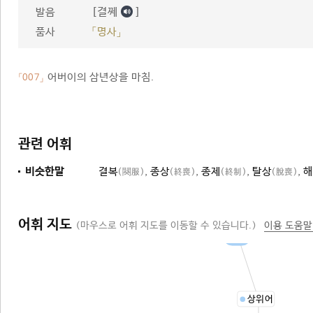
[결쩨
]
발음
품사
「명사」
어버이의 삼년상을 마침.
「007」
관련 어휘
비슷한말
결복
,
종상
,
종제
,
탈상
,
해
(闋服)
(終喪)
(終制)
(脫喪)
어휘 지도
(마우스로 어휘 지도를 이동할 수 있습니다.)
이용 도움말
종료
상위어