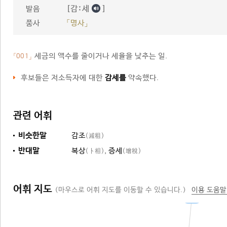
[감ː세
]
발음
품사
「명사」
세금의 액수를 줄이거나 세율을 낮추는 일.
「001」
후보들은 저소득자에 대한
감세를
약속했다.
관련 어휘
비슷한말
감조
(減租)
반대말
복상
,
증세
(卜相)
(增稅)
어휘 지도
(마우스로 어휘 지도를 이동할 수 있습니다.)
이용 도움말
감소