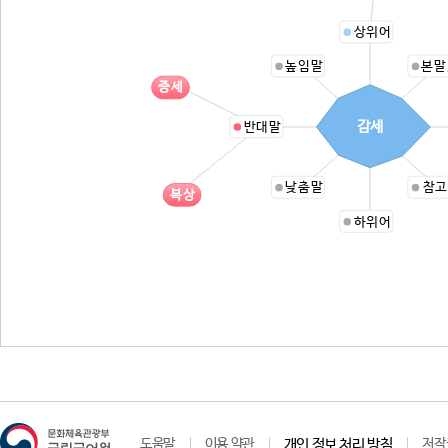
상위어
높임말
본말
증세
감세
반대말
낮춤말
참고
복상
하위어
도움말
이용 약관
개인 정보 처리 방침
저작