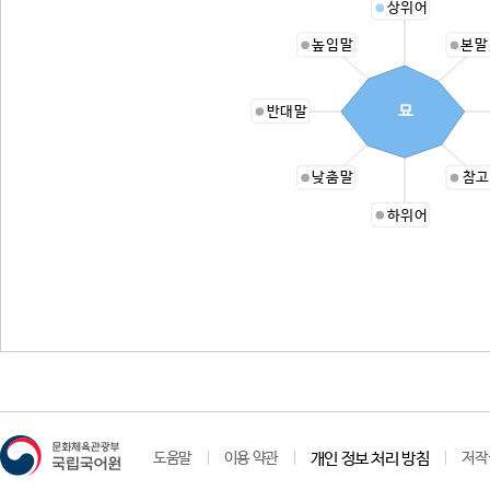
상위어
높임말
본말
묘
반대말
낮춤말
참고
하위어
도움말
이용 약관
개인 정보 처리 방침
저작