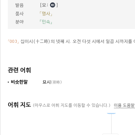
[묘ː
]
발음
품사
「명사」
분야
『민속』
십이시(十二時)의 넷째 시. 오전 다섯 시에서 일곱 시까지를 
「003」
관련 어휘
비슷한말
묘시
(卯時)
어휘 지도
(마우스로 어휘 지도를 이동할 수 있습니다.)
이용 도움말
시간