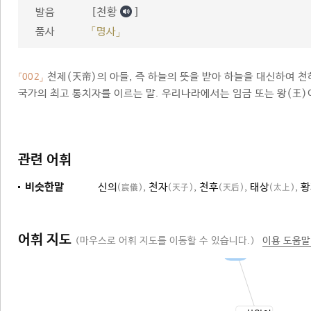
[천황
]
발음
품사
「명사」
천제(天帝)의 아들, 즉 하늘의 뜻을 받아 하늘을 대신하여 
「002」
국가의 최고 통치자를 이르는 말. 우리나라에서는 임금 또는 왕(王)
관련 어휘
비슷한말
신의
,
천자
,
천후
,
태상
,
황
(宸儀)
(天子)
(天后)
(太上)
어휘 지도
(마우스로 어휘 지도를 이동할 수 있습니다.)
이용 도움말
임금