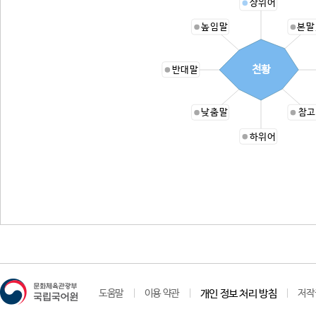
상위어
높임말
본말
천황
반대말
낮춤말
참고
하위어
도움말
이용 약관
개인 정보 처리 방침
저작