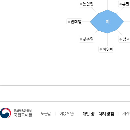
높임말
본말
이
반대말
낮춤말
참고
하위어
도움말
이용 약관
개인 정보 처리 방침
저작