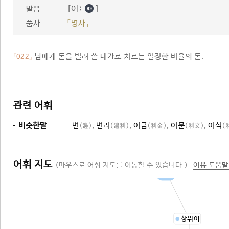
[이ː
]
발음
품사
「명사」
남에게 돈을 빌려 쓴 대가로 치르는 일정한 비율의 돈.
「022」
관련 어휘
비슷한말
변
,
변리
,
이금
,
이문
,
이식
(邊)
(邊利)
(利金)
(利文)
(
어휘 지도
(마우스로 어휘 지도를 이동할 수 있습니다.)
이용 도움말
돈
상위어