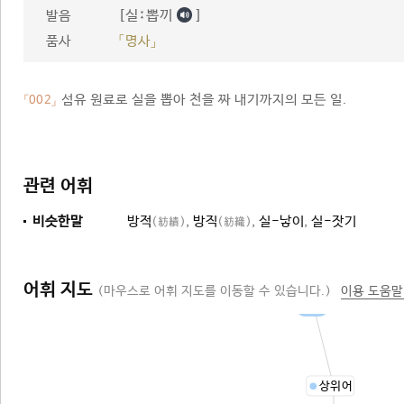
[실ː뽑끼
]
발음
품사
「명사」
섬유 원료로 실을 뽑아 천을 짜 내기까지의 모든 일.
「002」
관련 어휘
비슷한말
방적
,
방직
,
실-낳이
,
실-잣기
(紡績)
(紡織)
어휘 지도
(마우스로 어휘 지도를 이동할 수 있습니다.)
이용 도움말
제작
상위어