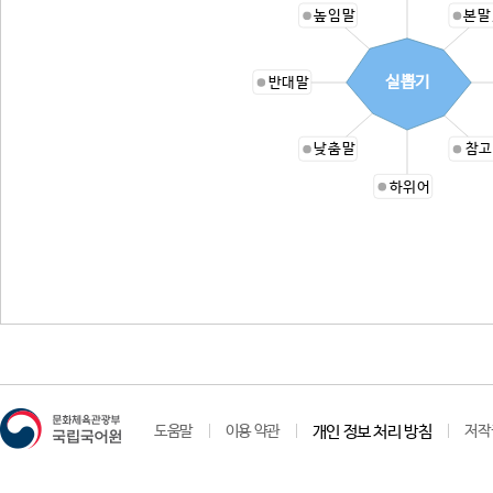
높임말
본말
실뽑기
반대말
낮춤말
참고
하위어
도움말
이용 약관
개인 정보 처리 방침
저작