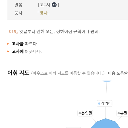
[고ː사
]
발음
품사
「명사」
옛날부터 전해 오는, 정하여진 규칙이나 관례.
「019」
고사를
따르다.
고사에
어긋나다.
어휘 지도
(마우스로 어휘 지도를 이동할 수 있습니다.)
이용 도움말
정례
상위어
높임말
본말