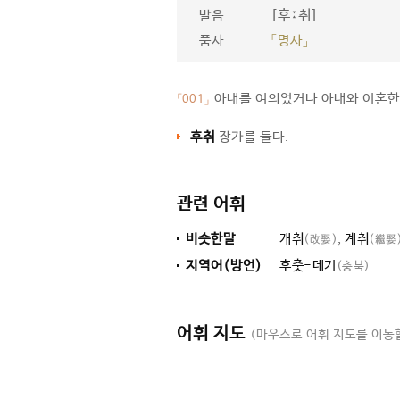
[후ː취]
발음
품사
「명사」
아내를 여의었거나 아내와 이혼한
「001」
후취
장가를 들다.
관련 어휘
비슷한말
개취
,
계취
(改娶)
(繼娶
지역어(방언)
후춧-데기
(충북)
어휘 지도
(마우스로 어휘 지도를 이동할