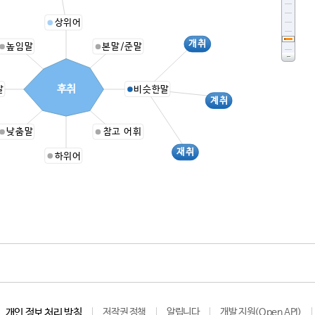
상위어
개취
높임말
본말/준말
후취
말
비슷한말
계취
낮춤말
참고 어휘
재취
하위어
개인 정보 처리 방침
저작권 정책
알립니다
개발 지원(Open API)