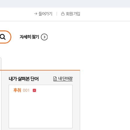
들어가기
회원 가입
자세히 찾기
내가 살펴본 단어
내 단어장
후취
001