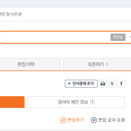
작은 창 사전
옛한글
편집 이력
토론하기
0
단어장에 추가
참여자 제안 정보
편집하기
편집 금지 요청