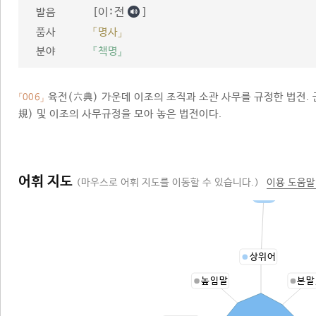
[이ː전
]
발음
품사
「명사」
분야
『책명』
육전(六典) 가운데 이조의 조직과 소관 사무를 규정한 법전. 
「006」
規) 및 이조의 사무규정을 모아 놓은 법전이다.
어휘 지도
(마우스로 어휘 지도를 이동할 수 있습니다.)
이용 도움말
법전
상위어
높임말
본말