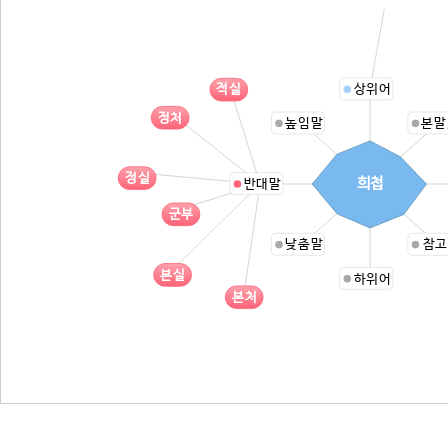
상위어
적실
정처
높임말
본말
정실
희첩
반대말
군부
낮춤말
참고
본실
하위어
본처