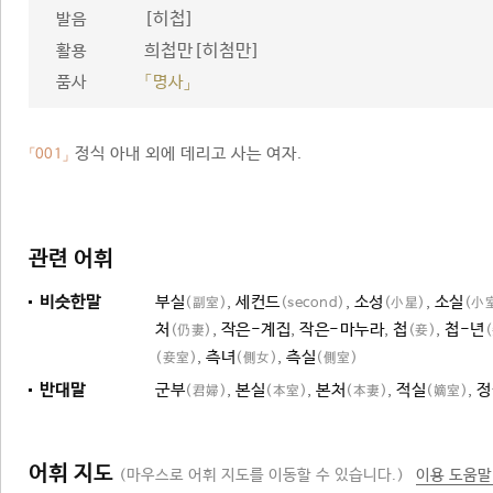
[히첩]
발음
희첩만[히첨만]
활용
품사
「명사」
정식 아내 외에 데리고 사는 여자.
「001」
관련 어휘
비슷한말
부실
,
세컨드
,
소성
,
소실
(副室)
(second)
(小星)
(小
처
,
작은-계집
,
작은-마누라
,
첩
,
첩-년
(仍妻)
(妾)
,
측녀
,
측실
(妾室)
(側女)
(側室)
반대말
군부
,
본실
,
본처
,
적실
,
정
(君婦)
(本室)
(本妻)
(嫡室)
어휘 지도
(마우스로 어휘 지도를 이동할 수 있습니다.)
이용 도움말
여자