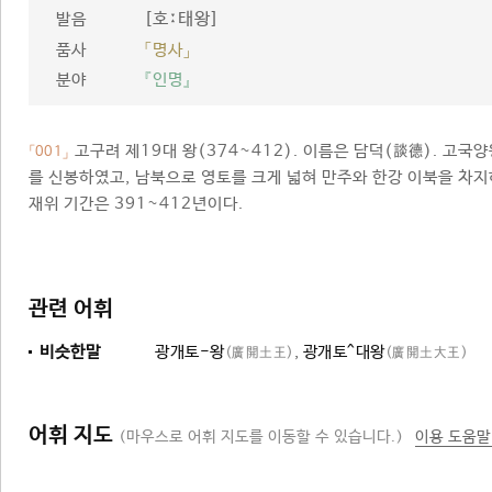
[호ː태왕]
발음
품사
「명사」
분야
『인명』
고구려 제19대 왕(374~412). 이름은 담덕(談德). 고국
「001」
를 신봉하였고, 남북으로 영토를 크게 넓혀 만주와 한강 이북을 차
재위 기간은 391~412년이다.
관련 어휘
비슷한말
광개토-왕
,
광개토^대왕
(廣開土王)
(廣開土大王)
어휘 지도
(마우스로 어휘 지도를 이동할 수 있습니다.)
이용 도움말