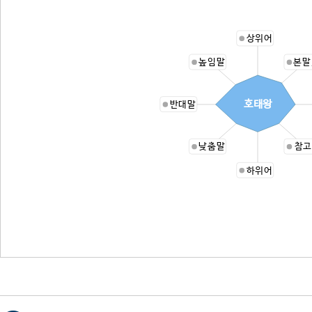
상위어
높임말
본말
호태왕
반대말
낮춤말
참고
하위어