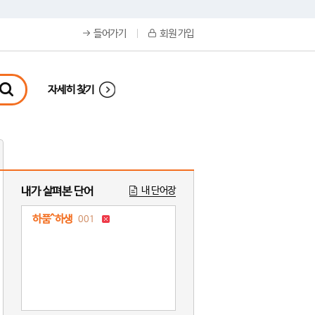
들어가기
회원 가입
자세히 찾기
내가 살펴본 단어
내 단어장
하품^하생
001