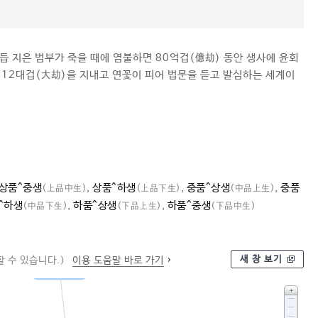
거듭 지은 범부가 죽을 때에 염불하면 80억겁(億劫) 동안 생사에 윤회
 12대겁(大劫)을 지내고 연꽃이 피어 법문을 듣고 발심하는 세계이
상품^중생
,
상품^하생
,
중품^상생
,
중품
(上品中生)
(上品下生)
(中品上生)
^하생
,
하품^상생
,
하품^중생
(中品下生)
(下品上生)
(下品中生)
새 창 보기
 수 있습니다.)
이용 도움말 바로 가기
구품 정토