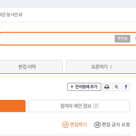
작은 창 사전
옛한글
편집 이력
토론하기
0
단어장에 추가
참여자 제안 정보
편집하기
편집 금지 요청