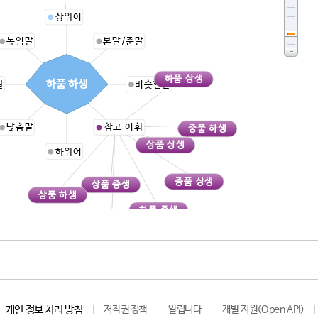
상위어
높임말
본말/준말
하품 상생
하품 하생
말
비슷한말
낮춤말
참고 어휘
중품 하생
상품 상생
하위어
중품 상생
상품 중생
상품 하생
하품 중생
중품 중생
개인 정보 처리 방침
저작권 정책
알립니다
개발 지원(Open API)