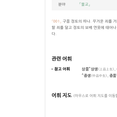
분야
『불교』
구품 정토의 하나. 무거운 죄를 
「001」
할 죄를 덜고 정토의 보배 연못에 태어나
다.
관련 어휘
참고 어휘
상품^상생
,
(上品上生)
^중생
,
중품
(中品中生)
어휘 지도
(마우스로 어휘 지도를 이동할