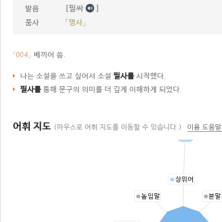
[필싸
]
발음
품사
「명사」
베끼어 씀.
「004」
나는 소설을 쓰고 싶어서 소설
필사를
시작했다.
필사를
통해 문구의 의미를 더 깊게 이해하게 되었다.
어휘 지도
(마우스로 어휘 지도를 이동할 수 있습니다.)
이용 도움말
필기
상위어
높임말
본말