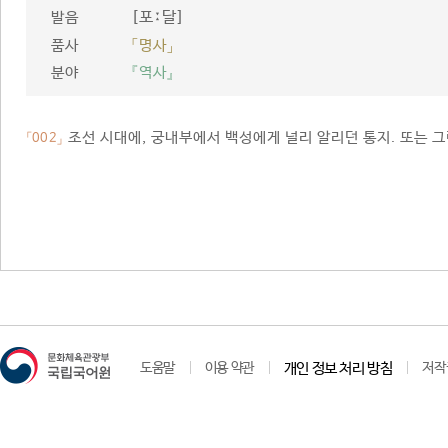
[포ː달]
발음
품사
「명사」
분야
『역사』
조선 시대에, 궁내부에서 백성에게 널리 알리던 통지. 또는 그
「002」
도움말
이용 약관
개인 정보 처리 방침
저작