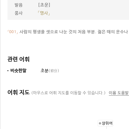
[초운]
발음
품사
「명사」
사람의 평생을 셋으로 나눈 것의 처음 부분. 젊은 때의 운수나
「001」
관련 어휘
비슷한말
초분
(初分)
어휘 지도
(마우스로 어휘 지도를 이동할 수 있습니다.)
이용 도움말
상위어