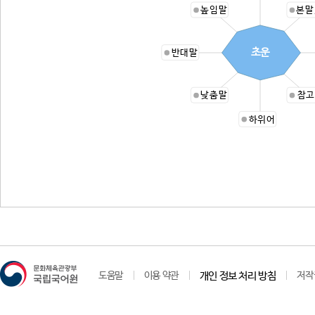
높임말
본말
초운
반대말
낮춤말
참고
하위어
도움말
이용 약관
개인 정보 처리 방침
저작