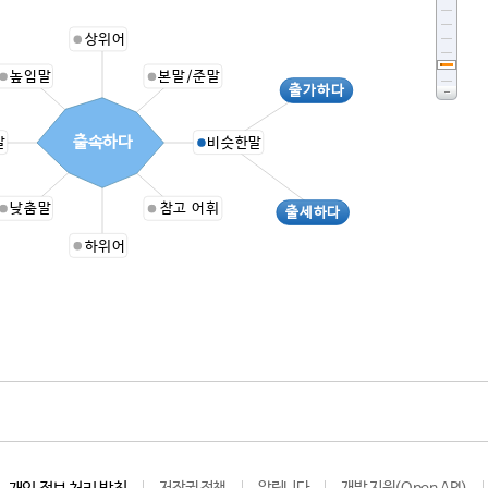
상위어
높임말
본말/준말
출가하다
출속하다
말
비슷한말
낮춤말
참고 어휘
출세하다
하위어