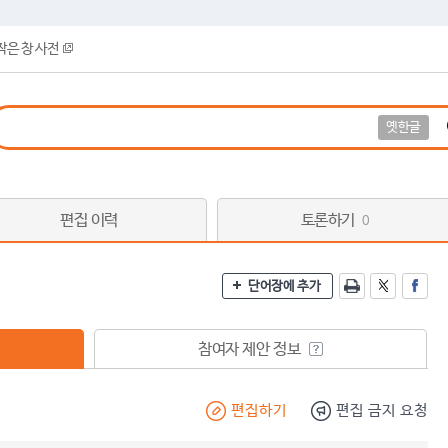
작은 창 사전
옛한글
편집 이력
토론하기
0
단어장에 추가
참여자 제안 정보
편집하기
편집 금지 요청