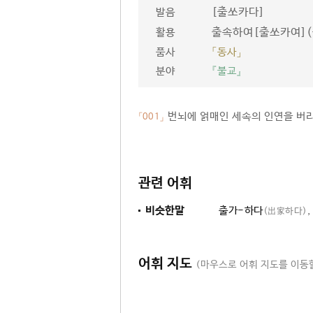
[출쏘카다]
발음
출속하여[출쏘카여](
활용
품사
「동사」
분야
『불교』
번뇌에 얽매인 세속의 인연을 버리
「001」
관련 어휘
비슷한말
출가-하다
,
(出家하다)
어휘 지도
(마우스로 어휘 지도를 이동할