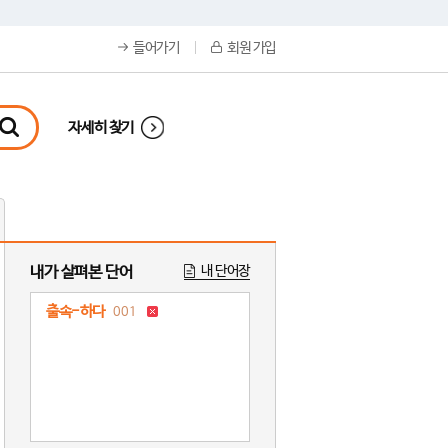
들어가기
회원 가입
자세히 찾기
내가 살펴본 단어
내 단어장
출속-하다
001