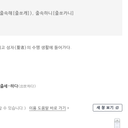
출속해[출쏘캐]), 출속하니[출쏘카니]
고 성자(聖者)의 수행 생활에 들어가다.
출세-하다
(出世하다)
새 창 보기
 수 있습니다.)
이용 도움말 바로 가기