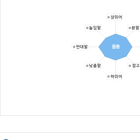
상위어
높임말
본말
첨용
반대말
낮춤말
참고
하위어