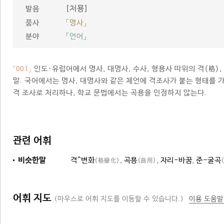
[처묭]
발음
품사
「명사」
분야
『언어』
인도·유럽어에서 명사, 대명사, 수사, 형용사 따위의 격(格),
「001」
말. 국어에서는 명사, 대명사와 같은 체언에 격조사가 붙는 형태를 가
격 조사로 처리하나, 학교 문법에서는 곡용을 인정하지 않는다.
관련 어휘
비슷한말
격^변화
,
곡용
,
자리-바꿈
,
준-굴곡
(格變化)
(曲用)
어휘 지도
(마우스로 어휘 지도를 이동할 수 있습니다.)
이용 도움말