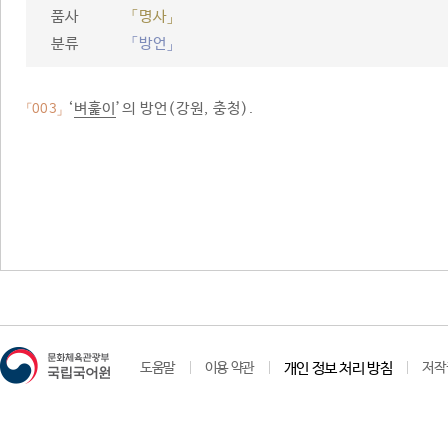
품사
「명사」
분류
「방언」
‘
벼훑이
’의 방언(강원, 충청).
「003」
도움말
이용 약관
개인 정보 처리 방침
저작