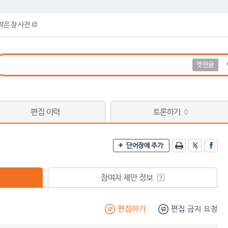
작은 창 사전
옛한글
편집 이력
토론하기
0
단어장에 추가
참여자 제안 정보
편집하기
편집 금지 요청