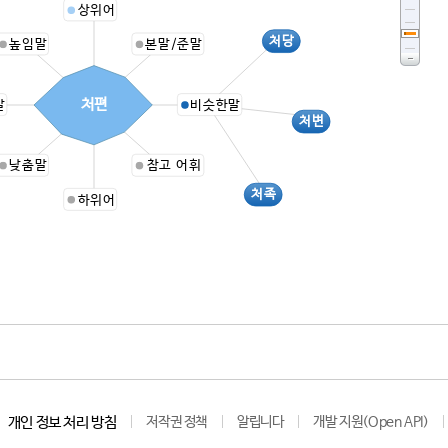
상위어
처당
높임말
본말/준말
처편
말
비슷한말
처변
낮춤말
참고 어휘
처족
하위어
개인 정보 처리 방침
저작권 정책
알립니다
개발 지원(Open API)