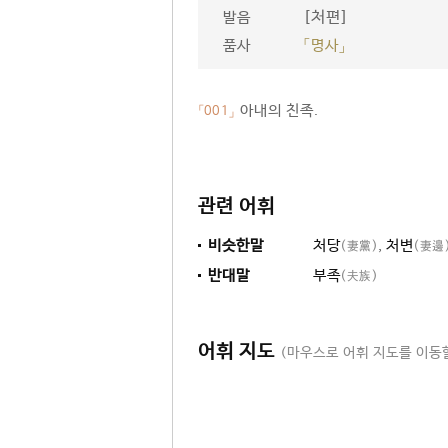
[처편]
발음
품사
「명사」
아내의 친족.
「001」
관련 어휘
비슷한말
처당
,
처변
(妻黨)
(妻邊
반대말
부족
(夫族)
어휘 지도
(마우스로 어휘 지도를 이동할