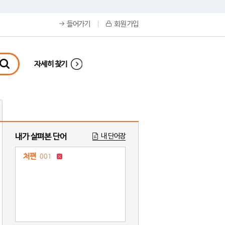
들어가기
회원 가입
자세히 찾기
내가 살펴본 단어
내 단어장
처편
001