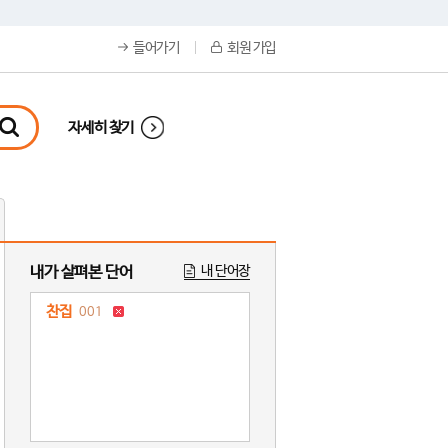
들어가기
회원 가입
자세히 찾기
내가 살펴본 단어
내 단어장
찬집
001