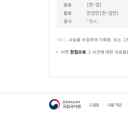
[찬ː집]
발음
찬집만[찬ː짐만]
활용
품사
「명사」
사실을 수집하여 기록함. 또는 그
「001」
이번
찬집으로
그 사건에 대한 자료들
도움말
이용 약관