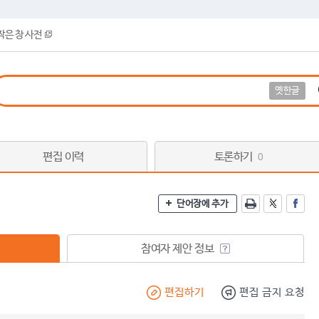
작은 창 사전
옛한글
편집 이력
토론하기
0
단어장에 추가
참여자 제안 정보
편집하기
편집 금지 요청