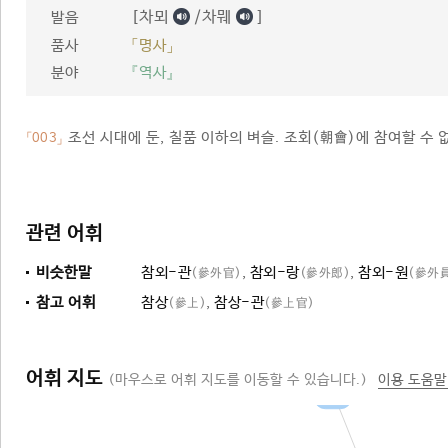
[차뫼
/차뭬
]
발음
품사
「명사」
분야
『역사』
조선 시대에 둔, 칠품 이하의 벼슬. 조회(朝會)에 참여할 수 
「003」
관련 어휘
비슷한말
참외-관
,
참외-랑
,
참외-원
(參外官)
(參外郞)
(參外
참고 어휘
참상
,
참상-관
(參上)
(參上官)
어휘 지도
(마우스로 어휘 지도를 이동할 수 있습니다.)
이용 도움말
벼슬