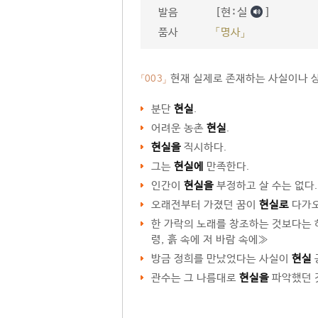
[현ː실
]
발음
품사
「명사」
현재 실제로 존재하는 사실이나 상
「003」
분단
현실
.
어려운 농촌
현실
.
현실을
직시하다.
그는
현실에
만족한다.
인간이
현실을
부정하고 살 수는 없다.
오래전부터 가졌던 꿈이
현실로
다가오
한 가락의 노래를 창조하는 것보다는 
령, 흙 속에 저 바람 속에≫
방금 정희를 만났었다는 사실이
현실
관수는 그 나름대로
현실을
파악했던 