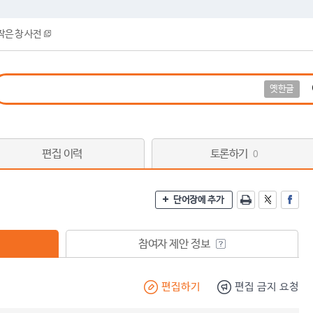
작은 창 사전
옛한글
편집 이력
토론하기
0
단어장에 추가
참여자 제안 정보
편집하기
편집 금지 요청