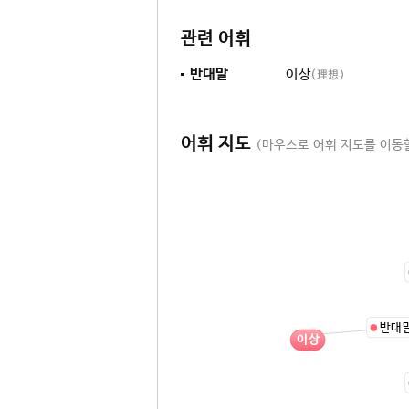
관련 어휘
반대말
이상
(理想)
어휘 지도
(마우스로 어휘 지도를 이동할
반대
이상