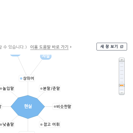
새 창 보기
 수 있습니다.)
이용 도움말 바로 가기
상태
사실
상위어
높임말
본말/준말
현실
말
비슷한말
낮춤말
참고 어휘