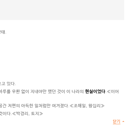
태.
고 있다.
하루를 우환 없이 지내야만 했던 것이 이 나라의
현실이었다
.≪이어
공간 저편의 아득한 일처럼만 여겨졌다.≪조해일, 왕십리≫
것이다.≪박경리, 토지≫
닫기