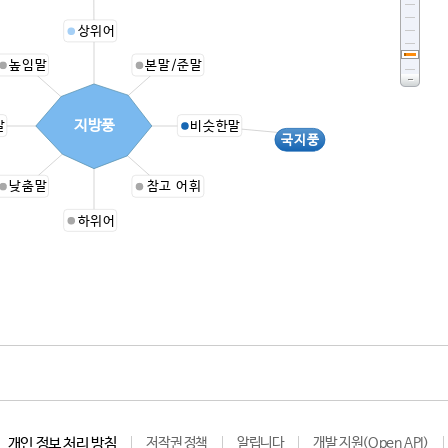
상위어
높임말
본말/준말
지방풍
말
비슷한말
국지풍
낮춤말
참고 어휘
하위어
개인 정보 처리 방침
저작권 정책
알립니다
개발 지원(Open API)