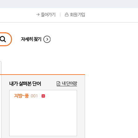
들어가기
회원 가입
자세히 찾기
내가 살펴본 단어
내 단어장
지방-풍
001