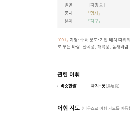
[지방풍]
발음
품사
「명사」
분야
『지구』
지형·수륙 분포·기압 배치 따위의
「001」
로 부는 바람. 산곡풍, 해륙풍, 높새바람
관련 어휘
비슷한말
국지-풍
(局地風)
어휘 지도
(마우스로 어휘 지도를 이동할