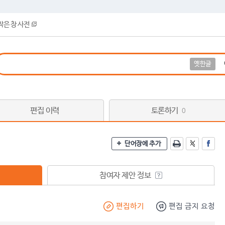
작은 창 사전
옛한글
편집 이력
토론하기
0
단어장에 추가
참여자 제안 정보
편집하기
편집 금지 요청