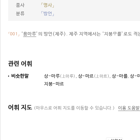
품사
「명사」
분류
「방언」
‘
용마루
’의 방언(제주). 제주 지역에서는 ‘지붕를’로도 적
「001」
관련 어휘
비슷한말
상-마루
,
상-마르
,
상-마를
,
상-
(上마루)
(上마르)
지붕-마르
어휘 지도
(마우스로 어휘 지도를 이동할 수 있습니다.)
이용 도움말