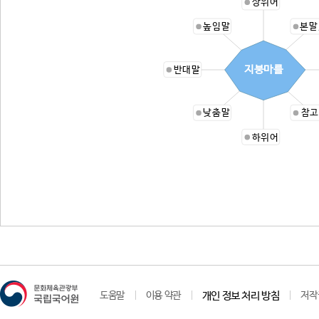
상위어
높임말
본말
지붕마를
반대말
낮춤말
참고
하위어
도움말
이용 약관
개인 정보 처리 방침
저작