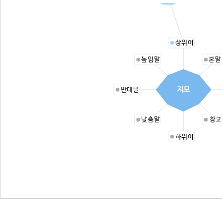
상위어
높임말
본말
지모
반대말
낮춤말
참고
하위어