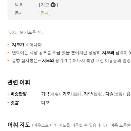
[지모
]
발음
품사
「명사」
슬기로운 꾀.
「005」
지모가
뛰어나다.
연학이는 서당 공부를 조금 했을 뿐이지만 상당히
지모와
담력이 
총병 섭사병은…
지모와
용기가 뛰어나서 북양 대신 이홍장의 인정
관련 어휘
비슷한말
기략
,
기모
,
지략
,
지술
,
총
(機略)
(機謀)
(智略)
(智術)
옛말
디모
어휘 지도
(마우스로 어휘 지도를 이동할 수 있습니다.)
이용 도움말
꾀