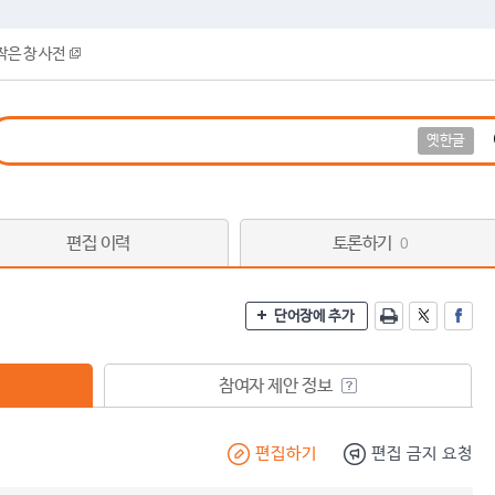
작은 창 사전
옛한글
편집 이력
토론하기
0
단어장에 추가
참여자 제안 정보
편집하기
편집 금지 요청