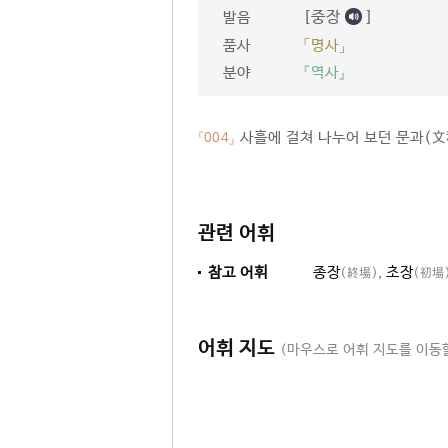
[중장
]
발음
품사
「명사」
분야
『역사』
사흘에 걸쳐 나누어 보던 문과(文
「004」
관련 어휘
참고 어휘
종장
,
초장
(終場)
(初場
어휘 지도
(마우스로 어휘 지도를 이동할