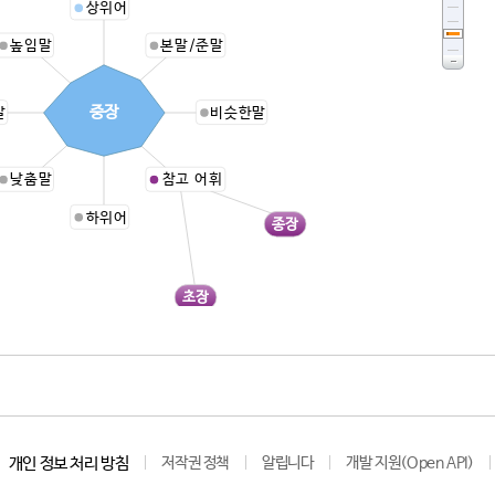
상위어
높임말
본말/준말
중장
말
비슷한말
낮춤말
참고 어휘
하위어
종장
초장
개인 정보 처리 방침
저작권 정책
알립니다
개발 지원(Open API)