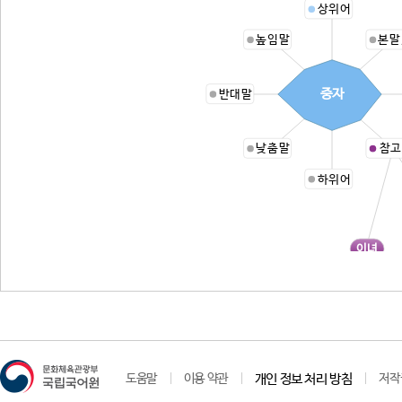
상위어
높임말
본말
중자
반대말
낮춤말
참고
하위어
이녀
도움말
이용 약관
개인 정보 처리 방침
저작