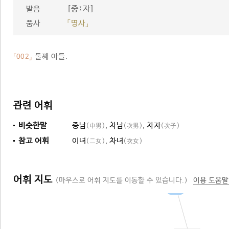
[중ː자]
발음
품사
「명사」
둘째 아들.
「002」
관련 어휘
비슷한말
중남
,
차남
,
차자
(中男)
(次男)
(次子)
참고 어휘
이녀
,
차녀
(二女)
(次女)
어휘 지도
(마우스로 어휘 지도를 이동할 수 있습니다.)
이용 도움말
아들