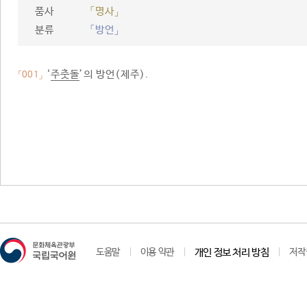
품사
「명사」
분류
「방언」
‘
주춧돌
’의 방언(제주).
「001」
도움말
이용 약관
개인 정보 처리 방침
저작