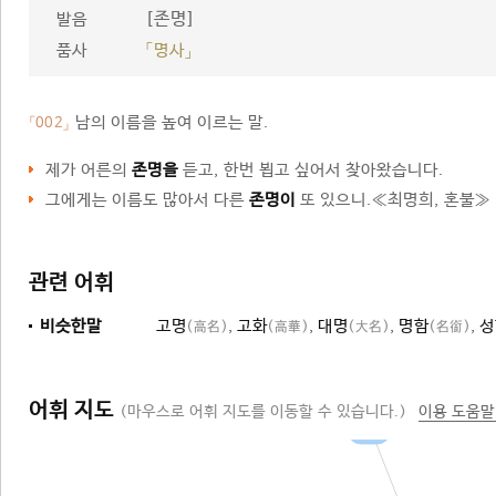
[존명]
발음
품사
「명사」
남의 이름을 높여 이르는 말.
「002」
제가 어른의
존명을
듣고, 한번 뵙고 싶어서 찾아왔습니다.
그에게는 이름도 많아서 다른
존명이
또 있으니.≪최명희, 혼불≫
관련 어휘
비슷한말
고명
,
고화
,
대명
,
명함
,
성
(高名)
(高華)
(大名)
(名銜)
어휘 지도
(마우스로 어휘 지도를 이동할 수 있습니다.)
이용 도움말
인명