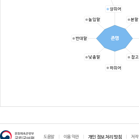
상위어
높임말
본말
존명
반대말
낮춤말
참고
하위어
도움말
이용 약관
개인 정보 처리 방침
저작