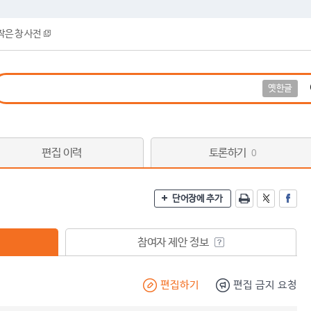
작은 창 사전
옛한글
편집 이력
토론하기
0
단어장에 추가
참여자 제안 정보
편집하기
편집 금지 요청