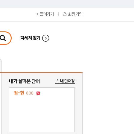
들어가기
회원 가입
자세히 찾기
내가 살펴본 단어
내 단어장
정-현
008