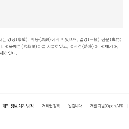
 자는 강성(康成). 마융(馬融)에게 배웠으며, 일경(一經) 전문(專門)
다. ≪육예론(六藝論)≫을 저술하였고, ≪시전(詩箋)≫, ≪예기≫,
주해하였다.
개인 정보 처리 방침
저작권 정책
알립니다
개발 지원(Open API)