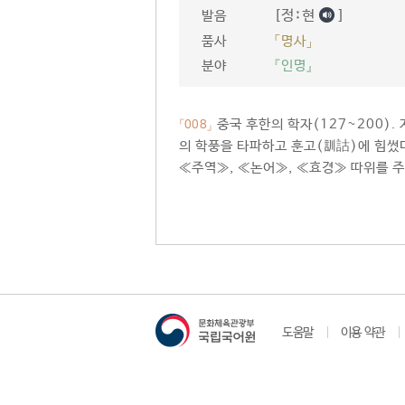
[정ː현
]
발음
품사
「명사」
분야
『인명』
중국 후한의 학자(127~200).
「008」
의 학풍을 타파하고 훈고(訓詁)에 힘썼
≪주역≫, ≪논어≫, ≪효경≫ 따위를 
도움말
이용 약관