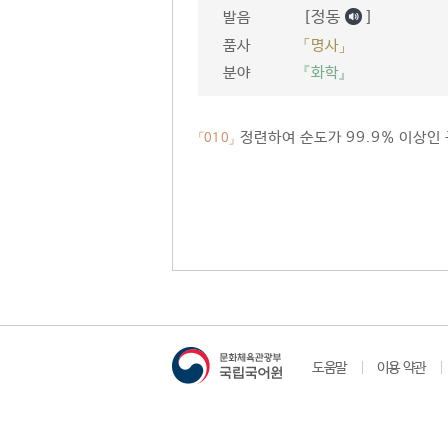
[정동
]
발음
품사
「명사」
분야
『화학』
정련하여 순도가 99.9% 이상인 
「010」
도움말
이용 약관