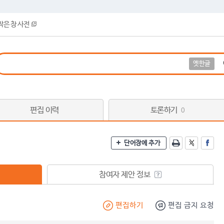
작은 창 사전
옛한글
편집 이력
토론하기
0
단어장에 추가
참여자 제안 정보
편집하기
편집 금지 요청