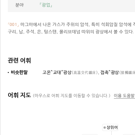
분야
『광업』
마그마에서 나온 가스가 주위의 암석, 특히 석회암질 암석에 
「001」
구리, 납, 주석, 은, 텅스텐, 몰리브데넘 따위의 광상에서 볼 수 있다.
관련 어휘
비슷한말
고온^교대^광상
,
접촉^광상
(高溫交代鑛床)
(接觸鑛床
어휘 지도
(마우스로 어휘 지도를 이동할 수 있습니다.)
이용 도움말
상위어