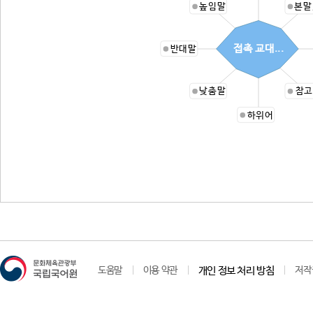
높임말
본말
접촉 교대...
반대말
낮춤말
참고
하위어
도움말
이용 약관
개인 정보 처리 방침
저작