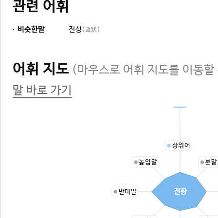
관련 어휘
비슷한말
전상
(戰狀)
어휘 지도
(마우스로 어휘 지도를 이동할 
말 바로 가기
상황
상위어
높임말
본말
전황
반대말