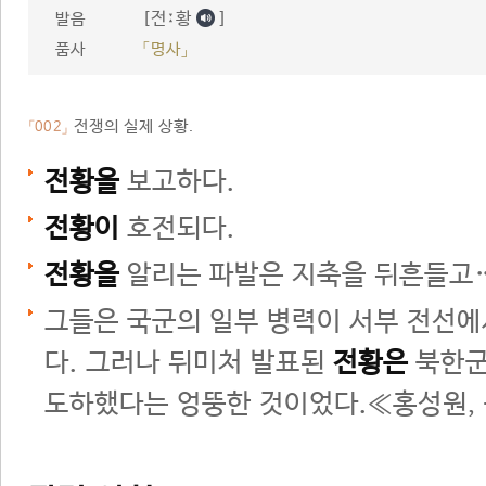
[전ː황
]
발음
품사
「명사」
전쟁의 실제 상황.
「002」
전황을
보고하다.
전황이
호전되다.
전황을
알리는 파발은 지축을 뒤흔들고…
그들은 국군의 일부 병력이 서부 전선에
다. 그러나 뒤미처 발표된
전황은
북한군
도하했다는 엉뚱한 것이었다.≪홍성원,