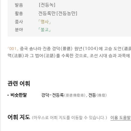
[전등녹]
발음
전등록만[전등농만]
활용
품사
「명사」
분야
『불교』
중국 송나라 진종 경덕(景德) 원년(1004)에 고승 도언(道
「001」
맥(法脈)과 그 법어(法語)를 수록한 것으로, 조선 시대 승과 과목에 
관련 어휘
비슷한말
경덕-전등록
,
전등
(景德傳燈錄)
(傳燈)
어휘 지도
(마우스로 어휘 지도를 이동할 수 있습니다.)
이용 도움말