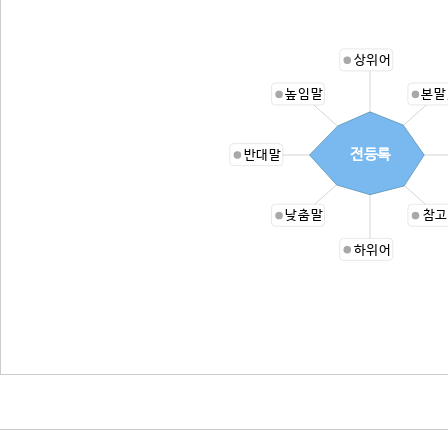
상위어
높임말
본말
전등록
반대말
낮춤말
참고
하위어