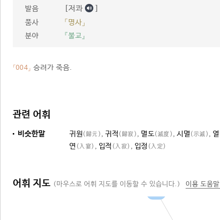
[저콰
]
발음
품사
「명사」
분야
『불교』
승려가 죽음.
「004」
관련 어휘
비슷한말
귀원
,
귀적
,
멸도
,
시멸
,
열
(歸元)
(歸寂)
(滅度)
(示滅)
연
,
입적
,
입정
(入宴)
(入寂)
(入定)
어휘 지도
(마우스로 어휘 지도를 이동할 수 있습니다.)
이용 도움말
죽음