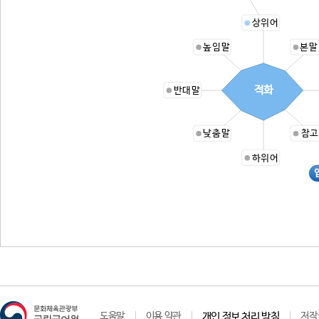
상위어
높임말
본말
적화
반대말
낮춤말
참고
하위어
도움말
이용 약관
개인 정보 처리 방침
저작