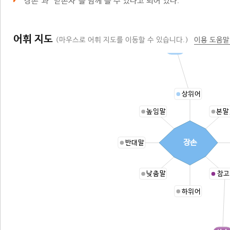
‘
장손
’과 ‘
맏손자
’를 함께 쓸 수 있다고 되어 있다.
어휘 지도
(마우스로 어휘 지도를 이동할 수 있습니다.)
이용 도움말
혈족
상위어
높임말
본말
장손
반대말
낮춤말
참고
하위어