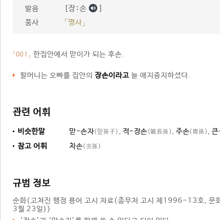
[장ː손
]
발음
품사
「명사」
한집안에서 맏이가 되는 후손.
「001」
할머니는 오빠를 집안의
장손이라고
늘 애지중지하셨다.
관련 어휘
비슷한말
맏-손자
,
적-장손
,
주손
,
큰
(맏孫子)
(嫡長孫)
(胄孫)
참고 어휘
차손
(次孫)
규범 정보
순화
(고쳐진 행정 용어 고시 자료(총무처 고시 제1996-13호, 문화
3월 23일))