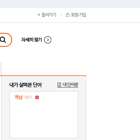
들어가기
회원 가입
자세히 찾기
내가 살펴본 단어
내 단어장
적남
001