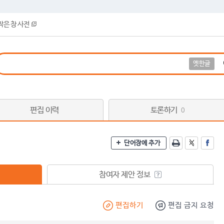
작은 창 사전
옛한글
편집 이력
토론하기
0
단어장에 추가
참여자 제안 정보
편집하기
편집 금지 요청