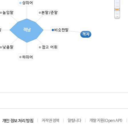
상위어
높임말
본말/준말
적남
말
비슷한말
적자
낮춤말
참고 어휘
하위어
개인 정보 처리 방침
저작권 정책
알립니다
개발 지원(Open API)