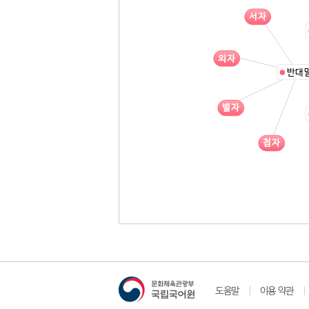
서자
외자
반대
별자
첩자
도움말
이용 약관