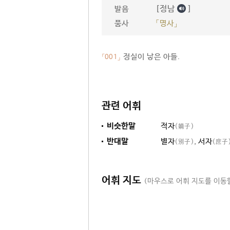
[정남
]
발음
품사
「명사」
정실이 낳은 아들.
「001」
관련 어휘
비슷한말
적자
(嫡子)
반대말
별자
,
서자
(別子)
(庶子
어휘 지도
(마우스로 어휘 지도를 이동할