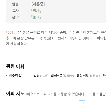
[자은종]
발음
품사
「명사」
분야
『불교』
유식론을 근거로 하여 세워진 종파. 우주 만물의 본체보다 
「001」
취하여 온갖 만유는 오직 식(識)이 변해서 이루어진 것이라고 파악
가 개창하였다.
관련 어휘
비슷한말
법상
,
법상-종
,
유상-종
,
유
(法相)
(法相宗)
(有相宗)
어휘 지도
(마우스로 어휘 지도를 이동할 수 있습니다.)
이용 도움말
삼종