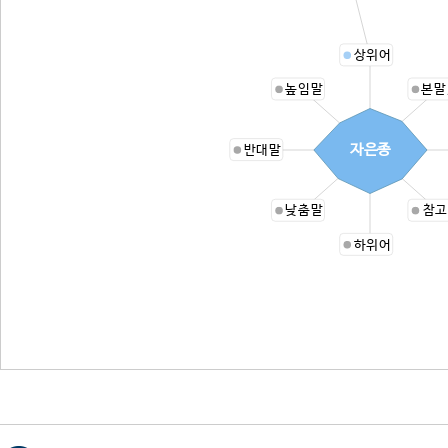
상위어
높임말
본말
자은종
반대말
낮춤말
참고
하위어