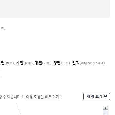
글씨.
육필
,
자필
,
정필
,
정필
,
진적
,
(肉筆)
(自筆)
(正筆)
(正筆)
(眞跡/眞蹟/眞迹)
)
)
새 창 보기
 수 있습니다.)
이용 도움말 바로 가기
글씨