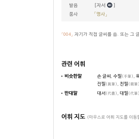
[자서
]
발음
품사
「명사」
자기가 직접 글씨를 씀. 또는 그 
「004」
관련 어휘
비슷한말
손 글씨
,
수필
,
(手筆)
진필
,
친필
(眞筆)
(親筆
반대말
대서
,
대필
(代書)
(代筆
어휘 지도
(마우스로 어휘 지도를 이동할