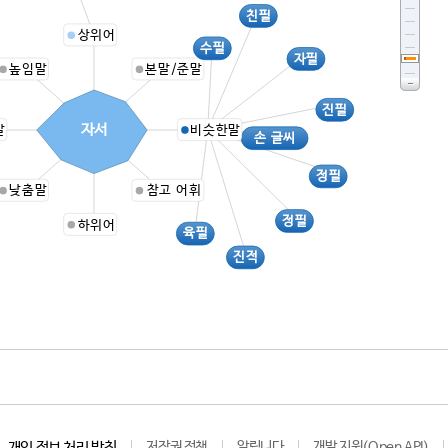
친필
상위어
수필
자필
높임말
본말/준말
진필
자서
말
비슷한말
손 글씨
정필
낮춤말
참고 어휘
정필
하위어
육필
진적
개인 정보 처리 방침
저작권 정책
알립니다
개발 지원(Open API)