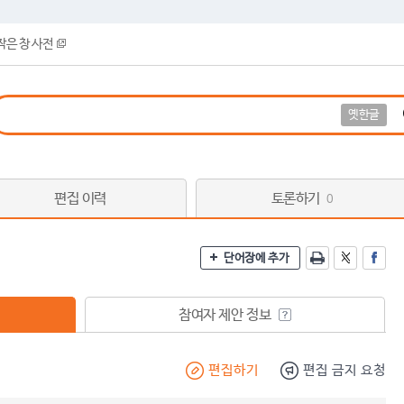
작은 창 사전
옛한글
편집 이력
토론하기
0
단어장에 추가
참여자 제안 정보
편집하기
편집 금지 요청