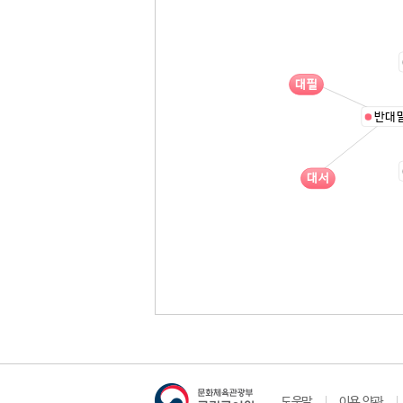
대필
반대
대서
도움말
이용 약관