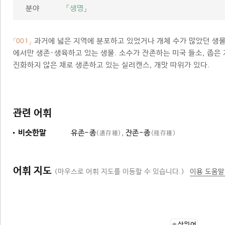
분야
『생명』
과거에 넓은 지역에 분포하고 있었거나 개체 수가 많았던 생물
「001」
에서만 생존·생육하고 있는 생물. 소수가 잔존하는 미국 들소, 좁
진화하지 않은 채로 생존하고 있는 실러캔스, 개맛 따위가 있다.
관련 어휘
비슷한말
유존-종
,
잔존-종
(遺存種)
(殘存種)
어휘 지도
(마우스로 어휘 지도를 이동할 수 있습니다.)
이용 도움말
상위어