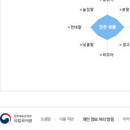
높임말
본말
잔존 생물
반대말
낮춤말
참고
하위어
도움말
이용 약관
개인 정보 처리 방침
저작