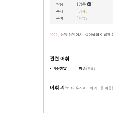
[임종
]
발음
품사
「명사」
분야
『음악』
동양 음악에서, 십이율의 여덟째 음
「001」
관련 어휘
비슷한말
함종
(函鍾)
어휘 지도
(마우스로 어휘 지도를 이동할