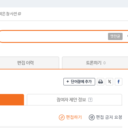
작은 창 사전
옛한글
편집 이력
토론하기
0
단어장에 추가
참여자 제안 정보
편집하기
편집 금지 요청