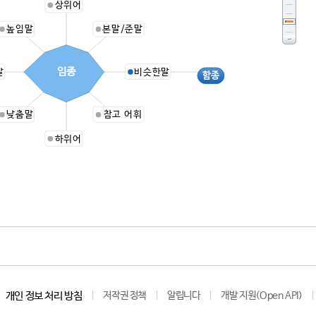
상위어
높임말
본말/준말
임종
말
비슷한말
함종
낮춤말
참고 어휘
하위어
개인 정보 처리 방침
저작권 정책
알립니다
개발 지원(Open API)